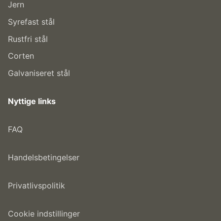
Jern
Syrefast stål
Rustfri stål
Corten
Galvaniseret stål
Nyttige links
FA
Q
Handelsbetingelse
r
Privatlivspolitik
Cookie indstillinger