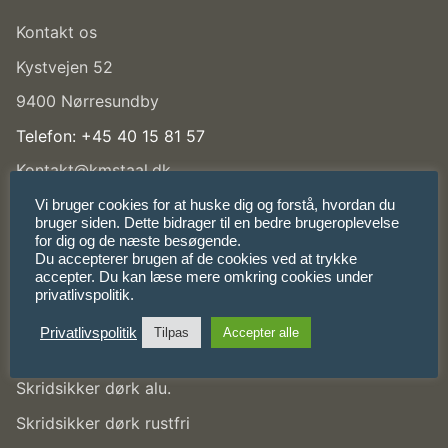
Kontakt os
Kystvejen 52
9400 Nørresundby
Telefon: +45 40 15 81 57
Kontakt@kmstaal.dk
CVR: 39122146
Vi bruger cookies for at huske dig og forstå, hvordan du
bruger siden. Dette bidrager til en bedre brugeroplevelse
for dig og de næste besøgende.
Du accepterer brugen af de cookies ved at trykke
Produkter
accepter. Du kan læse mere omkring cookies under
privatlivspolitik.
Aluminium
Privatlivspolitik
Tilpas
Accepter alle
Slebet stål
Skridsikker dørk alu.
Skridsikker dørk rustfri